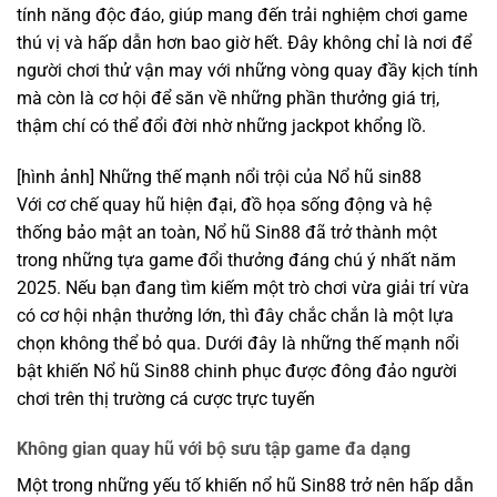
tính năng độc đáo, giúp mang đến trải nghiệm chơi game
thú vị và hấp dẫn hơn bao giờ hết. Đây không chỉ là nơi để
người chơi thử vận may với những vòng quay đầy kịch tính
mà còn là cơ hội để săn về những phần thưởng giá trị,
thậm chí có thể đổi đời nhờ những jackpot khổng lồ.
[hình ảnh] Những thế mạnh nổi trội của Nổ hũ sin88
Với cơ chế quay hũ hiện đại, đồ họa sống động và hệ
thống bảo mật an toàn, Nổ hũ Sin88 đã trở thành một
trong những tựa game đổi thưởng đáng chú ý nhất năm
2025. Nếu bạn đang tìm kiếm một trò chơi vừa giải trí vừa
có cơ hội nhận thưởng lớn, thì đây chắc chắn là một lựa
chọn không thể bỏ qua. Dưới đây là những thế mạnh nổi
bật khiến Nổ hũ Sin88 chinh phục được đông đảo người
chơi trên thị trường cá cược trực tuyến
Không gian quay hũ với bộ sưu tập game đa dạng
Một trong những yếu tố khiến nổ hũ Sin88 trở nên hấp dẫn