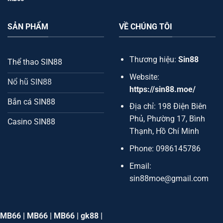
SẢN PHẨM
VỀ CHÚNG TÔI
Thương hiệu:
Sin88
Thể thao SIN88
Website:
Nổ hũ SIN88
https://sin88.moe/
Bắn cá SIN88
Địa chỉ: 198 Điện Biên
Phủ, Phường 17, Bình
Casino SIN88
Thạnh, Hồ Chí Minh
Phone: 0986145786
Email:
sin88moe@gmail.com
MB66
|
MB66
|
MB66
|
gk88
|