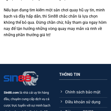
Nếu bạn đang tìm kiếm một sân chơi quay hũ uy tín, minh
bạch và đầy hấp dẫn, thì Sin88 chắc chắn là lựa chọn
không thể bỏ qua. Đừng chần chừ, hãy tham gia ngay hôm
nay để tận hưởng những vòng quay may mắn và rinh về
những phần thưởng giá trị!
THÔNG TIN
Chính sách bảo mật
Sin88.com
là nhà cái uy tín hàng
đầu, chuyên cung cấp dịch vụ cá
Điều khoản sử dụng
cược trực tuyến với sự minh bạch